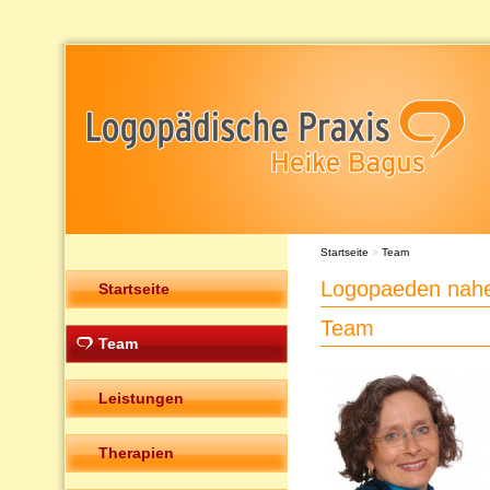
Startseite
>
Team
Logopaeden nahe
Startseite
Team
Team
Leistungen
Therapien