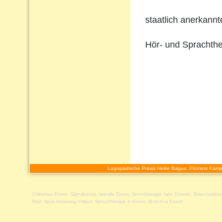
staatlich anerkann
Hör- und Sprachthe
Logopädische Praxis Heike Bagus, Plümers Kamp
Chitismus Essen
,
Sigmatismus lateralis Essen
,
Stimmtherapie nahe Dorsten
,
Grammatikst
Marl
,
Sprachstoerung Velbert
,
Sprachtherapie in Essen
,
Mutismus Essen