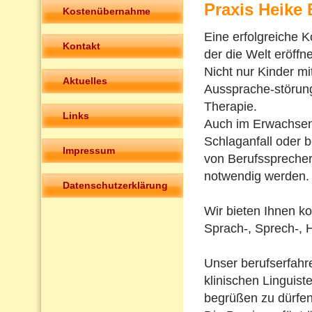
Praxis Heike
Kostenübernahme
Eine erfolgreiche K
Kontakt
der die Welt eröffne
Nicht nur Kinder m
Aktuelles
Aussprache-störun
Therapie.
Links
Auch im Erwachsen
Schlaganfall oder 
Impressum
von Berufsspreche
notwendig werden.
Datenschutzerklärung
Wir bieten Ihnen k
Sprach-, Sprech-, 
Unser berufserfah
klinischen Linguiste
begrüßen zu dürfen