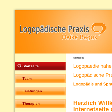
Startseite
Logopaedie nahe
Startseite
Logopädische Pr
Team
Logopädie und Sprac
Leistungen
Herzlich Wil
Therapien
Internetseit