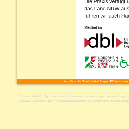
Die Praxis verfügt 
das Land NRW ausg
führen wir auch H
Mitglied im
Logopädische Praxis Heike Bagus, Plümers Kamp
Chitismus Muelheim
,
Dysgrammatismus Oberhausen
,
Wahrnehmungsstoerungen Essen
,
S
Gladbeck
,
Dysphonie Moers
,
Rehabilitationspaedagoge nahe Gelsenkirchen
,
Entwicklungsd