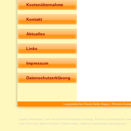
Kostenübernahme
Kontakt
Aktuelles
Links
Impressum
Datenschutzerklärung
Logopädische Praxis Heike Bagus, Plümers Kamp
Lispeln Oberhausen
,
Lese Rechtschreibschwaeche Duisburg
,
Klinische Lerntherapeutin nah
nahe Dortmund
,
Mutismus Moers
,
Poltern Moers
,
auditive Verarbeitungsstoerung Essen