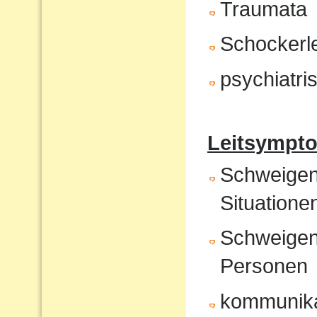
Traumata
Schockerl
psychiatr
Leitsympto
Schweigen 
Situatione
Schweigen
Personen
kommunika