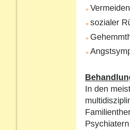
Vermeiden 
sozialer 
Gehemmth
Angstsym
Behandlun
In den meist
multidiszip
Familienthe
Psychiatern