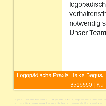
logopädisch
verhaltens
notwendig s
Unser Team 
Logopädische Praxis Heike Bagus, 
8516550 |
Kon
Dyslalie Dortmund
,
Therapie nach Laryngektomie in Essen
,
eingeschraenkter Wortschatz M
in Essen
,
Sprachentwicklungsstoerungen Oberhausen
,
phonologische Stoerungen Essen