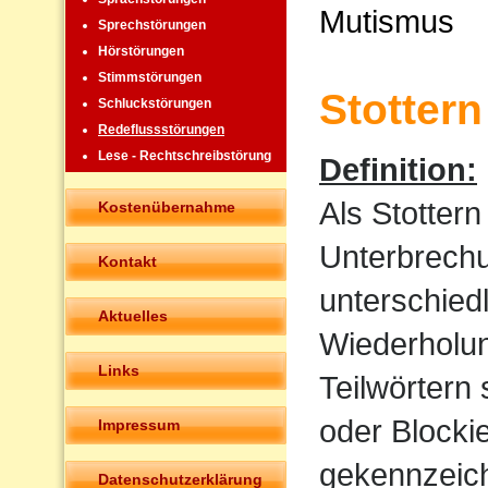
Mutismus
Sprechstörungen
Hörstörungen
Stimmstörungen
Stottern
Schluckstörungen
Redeflussstörungen
Lese - Rechtschreibstörung
Definition:
Als Stotter
Kostenübernahme
Unterbrechu
Kontakt
unterschied
Aktuelles
Wiederholun
Links
Teilwörtern
oder Blocki
Impressum
gekennzeich
Datenschutzerklärung