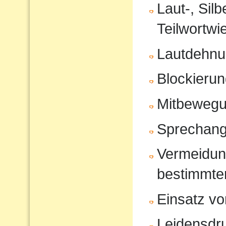
Laut-, Sil
Teilwortwi
Lautdehn
Blockierun
Mitbeweg
Sprechang
Vermeidun
bestimmte
Einsatz vo
Leidensdr