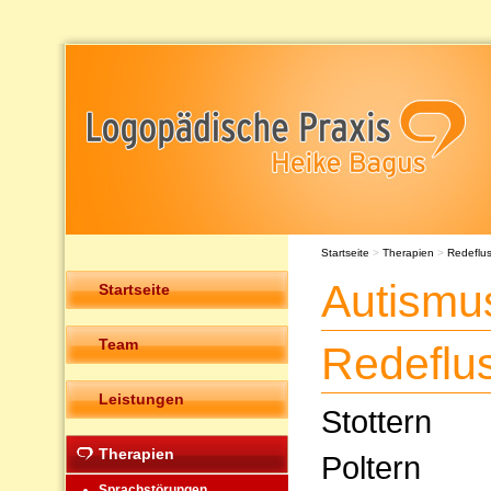
Startseite
>
Therapien
>
Redeflu
Autismu
Startseite
Team
Redeflu
Leistungen
Stottern
Therapien
Poltern
Sprachstörungen