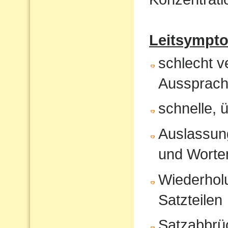
Leitsympt
schlecht v
Aussprach
schnelle, 
Auslassung
und Worte
Wiederholu
Satzteilen
Satzabbrü