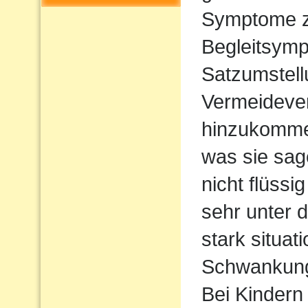
Symptome z
Begleitsym
Satzumstel
Vermeideve
hinzukommen
was sie sag
nicht flüssi
sehr unter d
stark situat
Schwankun
Bei Kindern 