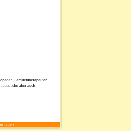
ogopäden, Familientherapeuten,
rapeutische aber auch
ap
|
Suche