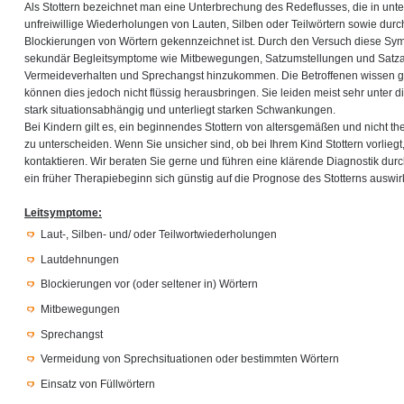
Als Stottern bezeichnet man eine Unterbrechung des Redeflusses, die in un
unfreiwillige Wiederholungen von Lauten, Silben oder Teilwörtern sowie du
Blockierungen von Wörtern gekennzeichnet ist. Durch den Versuch diese S
sekundär Begleitsymptome wie Mitbewegungen, Satzumstellungen und Satz
Vermeideverhalten und Sprechangst hinzukommen. Die Betroffenen wissen g
können dies jedoch nicht flüssig herausbringen. Sie leiden meist sehr unter di
stark situationsabhängig und unterliegt starken Schwankungen.
Bei Kindern gilt es, ein beginnendes Stottern von altersgemäßen und nicht th
zu unterscheiden. Wenn Sie unsicher sind, ob bei Ihrem Kind Stottern vorliegt
kontaktieren. Wir beraten Sie gerne und führen eine klärende Diagnostik du
ein früher Therapiebeginn sich günstig auf die Prognose des Stotterns auswirk
Leitsymptome:
Laut-, Silben- und/ oder Teilwortwiederholungen
Lautdehnungen
Blockierungen vor (oder seltener in) Wörtern
Mitbewegungen
Sprechangst
Vermeidung von Sprechsituationen oder bestimmten Wörtern
Einsatz von Füllwörtern