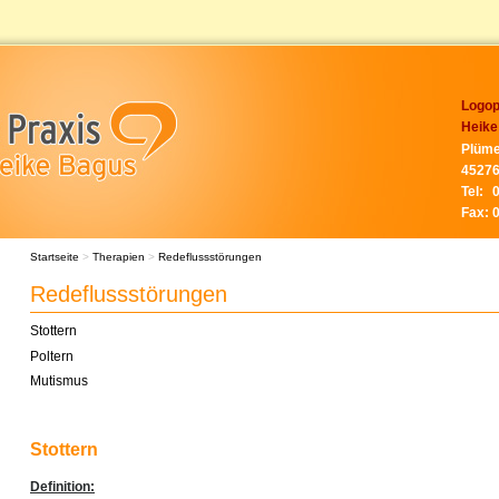
Logop
Heike
Plüme
45276
Tel:
Fax:
Startseite
>
Therapien
>
Redeflussstörungen
Redeflussstörungen
Stottern
Poltern
Mutismus
Stottern
Definition: