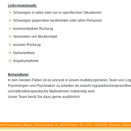
Leitsymptomatik:
Schweigen in allen oder nur in spezifischen Situationen
Schweigen gegenüber bestimmten oder allen Personen
kommunikativer Rückzug
Vermeiden von Blickkontakt
sozialer Rückzug
Gehemmtheit
Angstsymptome
Behandlung:
In den meisten Fällen ist es sinnvoll in einem multidisziplinären Team von L
Psychologen und Psychiatern zu arbeiten da sowohl logopädische/sprachthe
verhaltenstherapeutische Maßnahmen notwendig sind.
Unser Team berät Sie dazu gerne ausführlich.
che Praxis Heike Bagus, Plümers Kamp 10, 45276 Essen, Tel: 0201 / 8516550 |
Kontakt
|
Sitem