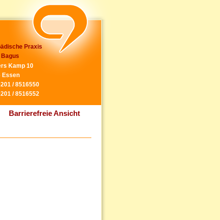
ädische Praxis
 Bagus
rs Kamp 10
 Essen
0201 / 8516550
0201 / 8516552
Barrierefreie Ansicht