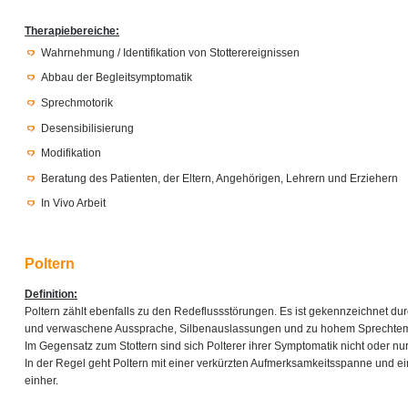
Therapiebereiche:
Wahrnehmung / Identifikation von Stotterereignissen
Abbau der Begleitsymptomatik
Sprechmotorik
Desensibilisierung
Modifikation
Beratung des Patienten, der Eltern, Angehörigen, Lehrern und Erziehern
In Vivo Arbeit
Poltern
Definition:
Poltern zählt ebenfalls zu den Redeflussstörungen. Es ist gekennzeichnet du
und verwaschene Aussprache, Silbenauslassungen und zu hohem Sprechte
Im Gegensatz zum Stottern sind sich Polterer ihrer Symptomatik nicht oder n
In der Regel geht Poltern mit einer verkürzten Aufmerksamkeitsspanne und ei
einher.